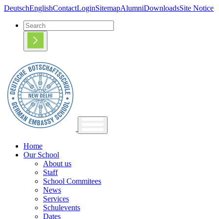
Deutsch
English
Contact
Login
Sitemap
Alumni
Downloads
Site Notice
Home
Our School
About us
Staff
School Commitees
News
Services
Schulevents
Dates