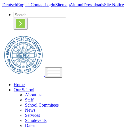
Deutsch
English
Contact
Login
Sitemap
Alumni
Downloads
Site Notice
Home
Our School
About us
Staff
School Commitees
News
Services
Schulevents
Dates