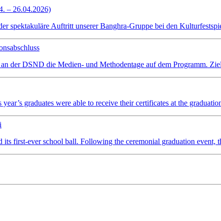
4. – 26.04.2026)
spektakuläre Auftritt unserer Banghra-Gruppe bei den Kulturfestspiel
onsabschluss
 an der DSND die Medien- und Methodentage auf dem Programm. Ziel wa
ear’s graduates were able to receive their certificates at the graduatio
i
irst-ever school ball. Following the ceremonial graduation event, the