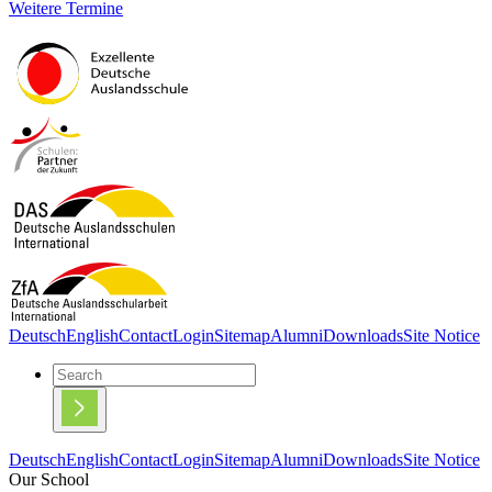
Weitere Termine
Deutsch
English
Contact
Login
Sitemap
Alumni
Downloads
Site Notice
Deutsch
English
Contact
Login
Sitemap
Alumni
Downloads
Site Notice
Our School