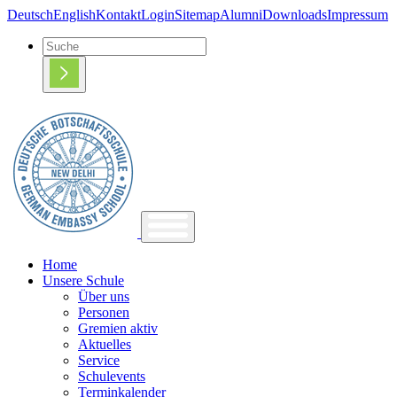
Deutsch
English
Kontakt
Login
Sitemap
Alumni
Downloads
Impressum
Home
Unsere Schule
Über uns
Personen
Gremien aktiv
Aktuelles
Service
Schulevents
Terminkalender