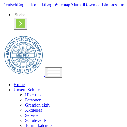
Deutsch
English
Kontakt
Login
Sitemap
Alumni
Downloads
Impressum
Home
Unsere Schule
Über uns
Personen
Gremien aktiv
Aktuelles
Service
Schulevents
Terminkalender