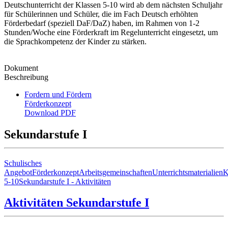
Deutschunterricht der Klassen 5-10 wird ab dem nächsten Schuljahr
für Schülerinnen und Schüler, die im Fach Deutsch erhöhten
Förderbedarf (speziell DaF/DaZ) haben, im Rahmen von 1-2
Stunden/Woche eine Förderkraft im Regelunterricht eingesetzt, um
die Sprachkompetenz der Kinder zu stärken.
Dokument
Beschreibung
Fordern und Fördern
Förderkonzept
Download PDF
Sekundarstufe I
Schulisches
Angebot
Förderkonzept
Arbeitsgemeinschaften
Unterrichtsmaterialien
K
5-10
Sekundarstufe I - Aktivitäten
Aktivitäten Sekundarstufe I