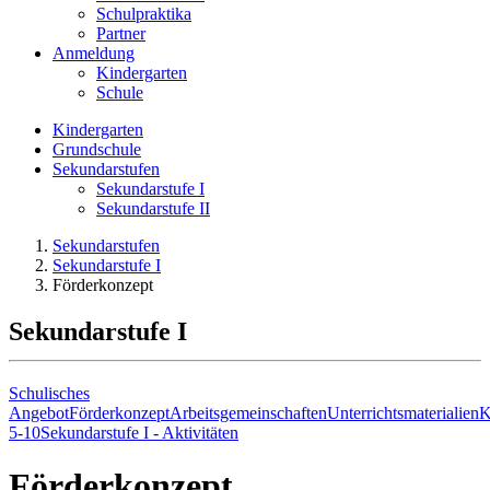
Schulpraktika
Partner
Anmeldung
Kindergarten
Schule
Kindergarten
Grundschule
Sekundarstufen
Sekundarstufe I
Sekundarstufe II
Sekundarstufen
Sekundarstufe I
Förderkonzept
Sekundarstufe I
Schulisches
Angebot
Förderkonzept
Arbeitsgemeinschaften
Unterrichtsmaterialien
K
5-10
Sekundarstufe I - Aktivitäten
Förderkonzept