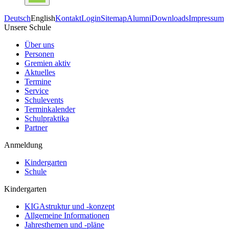
Deutsch
English
Kontakt
Login
Sitemap
Alumni
Downloads
Impressum
Unsere Schule
Über uns
Personen
Gremien aktiv
Aktuelles
Termine
Service
Schulevents
Terminkalender
Schulpraktika
Partner
Anmeldung
Kindergarten
Schule
Kindergarten
KIGAstruktur und -konzept
Allgemeine Informationen
Jahresthemen und -pläne