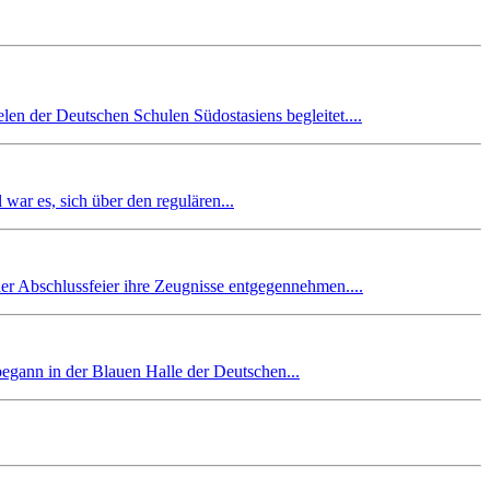
en der Deutschen Schulen Südostasiens begleitet....
r es, sich über den regulären...
er Abschlussfeier ihre Zeugnisse entgegennehmen....
begann in der Blauen Halle der Deutschen...