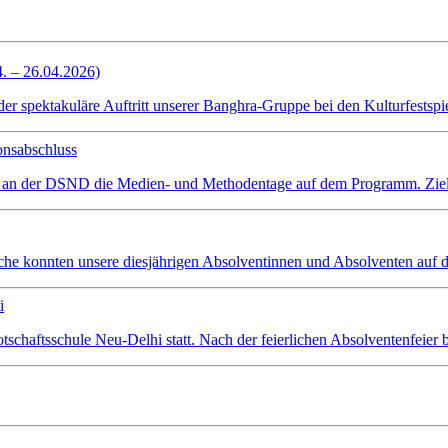
4. – 26.04.2026)
spektakuläre Auftritt unserer Banghra-Gruppe bei den Kulturfestspiel
onsabschluss
 an der DSND die Medien- und Methodentage auf dem Programm. Ziel wa
che konnten unsere diesjährigen Absolventinnen und Absolventen auf d
i
schaftsschule Neu-Delhi statt. Nach der feierlichen Absolventenfeier 