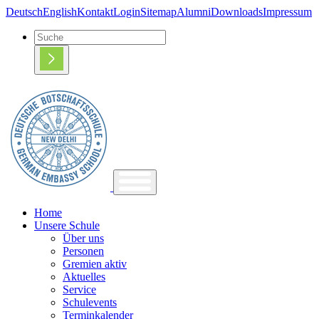
Deutsch
English
Kontakt
Login
Sitemap
Alumni
Downloads
Impressum
Home
Unsere Schule
Über uns
Personen
Gremien aktiv
Aktuelles
Service
Schulevents
Terminkalender