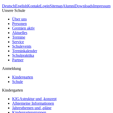
Deutsch
English
Kontakt
Login
Sitemap
Alumni
Downloads
Impressum
Unsere Schule
Über uns
Personen
Gremien aktiv
Aktuelles
Termine
Service
Schulevents
Terminkalender
Schulpraktika
Partner
Anmeldung
Kindergarten
Schule
Kindergarten
KIGAstruktur und -konzept
Allgemeine Informationen
Jahresthemen und -pläne
Kindergartengruppen