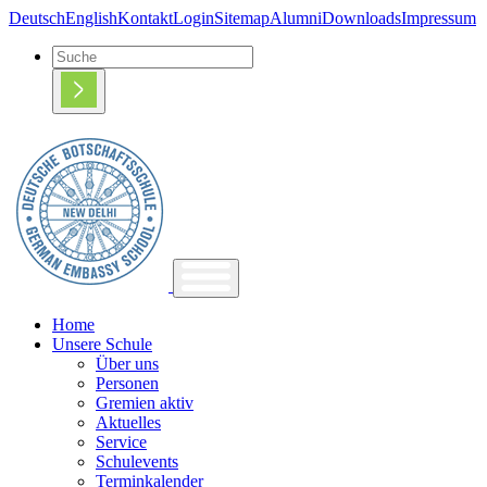
Deutsch
English
Kontakt
Login
Sitemap
Alumni
Downloads
Impressum
Home
Unsere Schule
Über uns
Personen
Gremien aktiv
Aktuelles
Service
Schulevents
Terminkalender