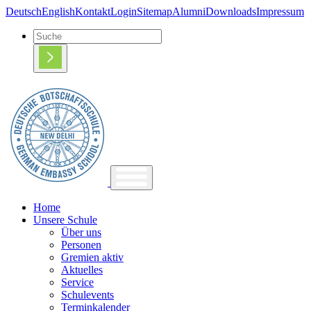
Deutsch
English
Kontakt
Login
Sitemap
Alumni
Downloads
Impressum
Home
Unsere Schule
Über uns
Personen
Gremien aktiv
Aktuelles
Service
Schulevents
Terminkalender