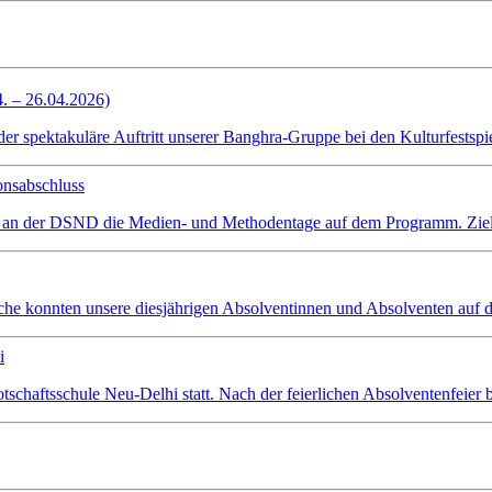
4. – 26.04.2026)
spektakuläre Auftritt unserer Banghra-Gruppe bei den Kulturfestspiel
onsabschluss
 an der DSND die Medien- und Methodentage auf dem Programm. Ziel wa
che konnten unsere diesjährigen Absolventinnen und Absolventen auf d
i
schaftsschule Neu-Delhi statt. Nach der feierlichen Absolventenfeier 