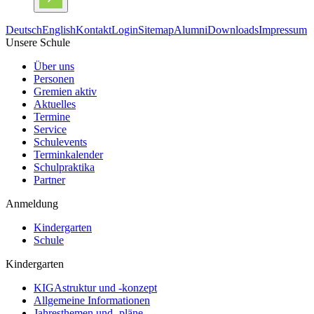
Deutsch
English
Kontakt
Login
Sitemap
Alumni
Downloads
Impressum
Unsere Schule
Über uns
Personen
Gremien aktiv
Aktuelles
Termine
Service
Schulevents
Terminkalender
Schulpraktika
Partner
Anmeldung
Kindergarten
Schule
Kindergarten
KIGAstruktur und -konzept
Allgemeine Informationen
Jahresthemen und -pläne