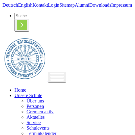
Deutsch
English
Kontakt
Login
Sitemap
Alumni
Downloads
Impressum
Home
Unsere Schule
Über uns
Personen
Gremien aktiv
Aktuelles
Service
Schulevents
Terminkalender