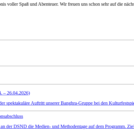
bnis voller Spaß und Abenteuer. Wir freuen uns schon sehr auf die nä
4. – 26.04.2026)
spektakuläre Auftritt unserer Banghra-Gruppe bei den Kulturfestspiel
onsabschluss
 an der DSND die Medien- und Methodentage auf dem Programm. Ziel wa