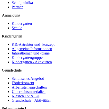
Schulpraktika
Partner
Anmeldung
Kindergarten
Schule
Kindergarten
KIGAstruktur und -konzept
Allgemeine Informationen
Jahresthemen und -pläne
Kindergartengruppen
Kindergarten - Aktivitäten
Grundschule
Schulisches Angebot
Förderkonzept
Arbeitsgemeinschaften
Unterrichtsmaterialien
Klassen 1/2 & 3/4
Grundschule - Aktivitäten
Sekundarstufe I