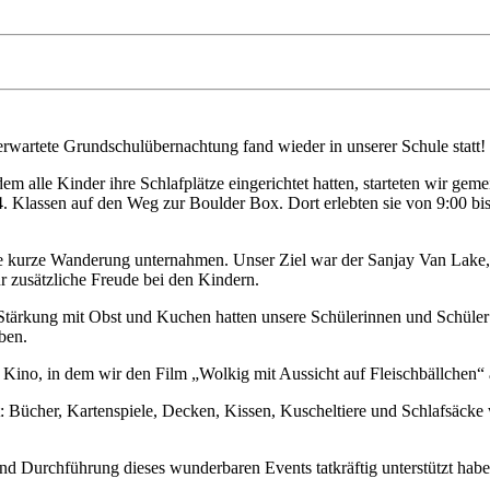
rwartete Grundschulübernachtung fand wieder in unserer Schule statt!
m alle Kinder ihre Schlafplätze eingerichtet hatten, starteten wir ge
4. Klassen auf den Weg zur Boulder Box. Dort erlebten sie von 9:00 bis
e kurze Wanderung unternahmen. Unser Ziel war der Sanjay Van Lake,
r zusätzliche Freude bei den Kindern.
 Stärkung mit Obst und Kuchen hatten unsere Schülerinnen und Schüle
ben.
Kino, in dem wir den Film „Wolkig mit Aussicht auf Fleischbällchen“ 
et: Bücher, Kartenspiele, Decken, Kissen, Kuscheltiere und Schlafsäc
 und Durchführung dieses wunderbaren Events tatkräftig unterstützt habe