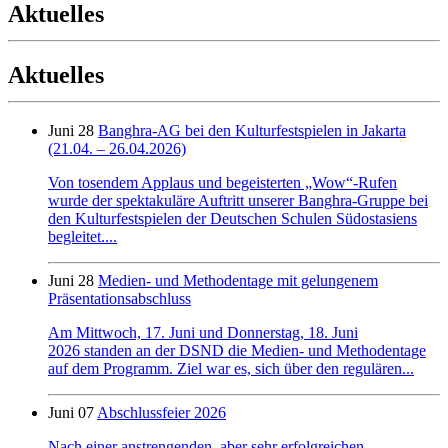
Aktuelles
Aktuelles
Juni 28
Banghra-AG bei den Kulturfestspielen in Jakarta
(21.04. – 26.04.2026)
Von tosendem Applaus und begeisterten „Wow“-Rufen
wurde der spektakuläre Auftritt unserer Banghra-Gruppe bei
den Kulturfestspielen der Deutschen Schulen Südostasiens
begleitet....
Juni 28
Medien- und Methodentage mit gelungenem
Präsentationsabschluss
Am Mittwoch, 17. Juni und Donnerstag, 18. Juni
2026 standen an der DSND die Medien- und Methodentage
auf dem Programm. Ziel war es, sich über den regulären...
Juni 07
Abschlussfeier 2026
Nach einer anstrengenden, aber sehr erfolgreichen