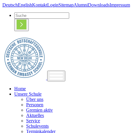
Deutsch
English
Kontakt
Login
Sitemap
Alumni
Downloads
Impressum
Home
Unsere Schule
Über uns
Personen
Gremien aktiv
Aktuelles
Service
Schulevents
Terminkalender