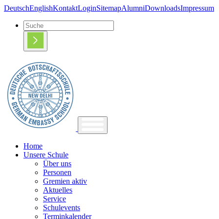
Deutsch
English
Kontakt
Login
Sitemap
Alumni
Downloads
Impressum
Home
Unsere Schule
Über uns
Personen
Gremien aktiv
Aktuelles
Service
Schulevents
Terminkalender