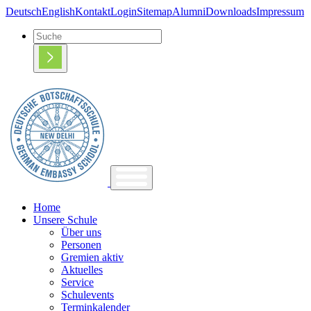
Deutsch
English
Kontakt
Login
Sitemap
Alumni
Downloads
Impressum
Home
Unsere Schule
Über uns
Personen
Gremien aktiv
Aktuelles
Service
Schulevents
Terminkalender