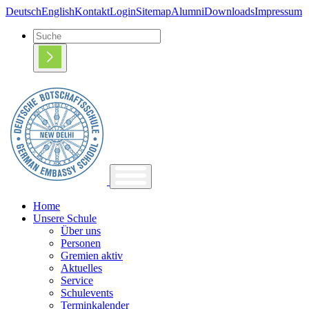
Deutsch
English
Kontakt
Login
Sitemap
Alumni
Downloads
Impressum
Home
Unsere Schule
Über uns
Personen
Gremien aktiv
Aktuelles
Service
Schulevents
Terminkalender