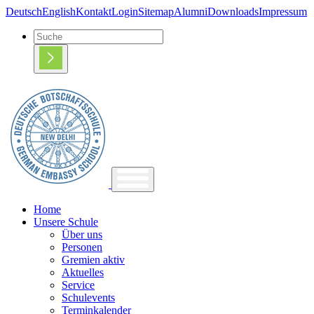
Deutsch
English
Kontakt
Login
Sitemap
Alumni
Downloads
Impressum
Home
Unsere Schule
Über uns
Personen
Gremien aktiv
Aktuelles
Service
Schulevents
Terminkalender