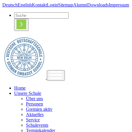
Deutsch
English
Kontakt
Login
Sitemap
Alumni
Downloads
Impressum
Home
Unsere Schule
Über uns
Personen
Gremien aktiv
Aktuelles
Service
Schulevents
Terminkalender