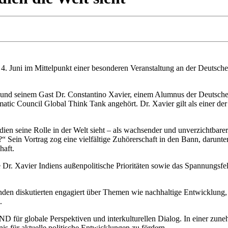
. Juni im Mittelpunkt einer besonderen Veranstaltung an der Deuts
n und seinem Gast Dr. Constantino Xavier, einem Alumnus der Deutsche
atic Council Global Think Tank angehört. Dr. Xavier gilt als einer der 
dien seine Rolle in der Welt sieht – als wachsender und unverzichtbarer
?“ Sein Vortrag zog eine vielfältige Zuhörerschaft in den Bann, darunte
haft.
ete Dr. Xavier Indiens außenpolitische Prioritäten sowie das Spannungs
den diskutierten engagiert über Themen wie nachhaltige Entwicklung, 
.
D für globale Perspektiven und interkulturellen Dialog. In einer zun
is für aktuelle politische Entwicklungen zu fördern.