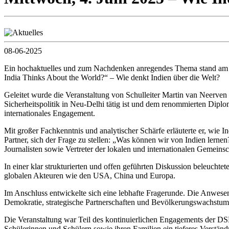
08-06-2025
Ein hochaktuelles und zum Nachdenken anregendes Thema stand am 4
India Thinks About the World?“ – Wie denkt Indien über die Welt?
Geleitet wurde die Veranstaltung von Schulleiter Martin van Neerve
Sicherheitspolitik in Neu-Delhi tätig ist und dem renommierten Diplom
internationales Engagement.
Mit großer Fachkenntnis und analytischer Schärfe erläuterte er, wie In
Partner, sich der Frage zu stellen: „Was können wir von Indien lernen
Journalisten sowie Vertreter der lokalen und internationalen Gemeinsc
In einer klar strukturierten und offen geführten Diskussion beleucht
globalen Akteuren wie den USA, China und Europa.
Im Anschluss entwickelte sich eine lebhafte Fragerunde. Die Anwesen
Demokratie, strategische Partnerschaften und Bevölkerungswachstum
Die Veranstaltung war Teil des kontinuierlichen Engagements der DSN
Schülerinnen und Schülern sowie ihren Familien ein tieferes Verständn