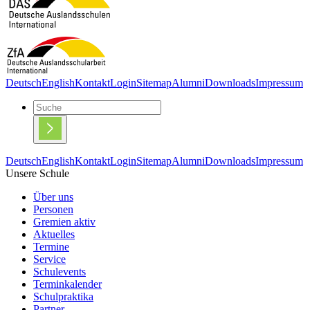
Deutsch
English
Kontakt
Login
Sitemap
Alumni
Downloads
Impressum
Deutsch
English
Kontakt
Login
Sitemap
Alumni
Downloads
Impressum
Unsere Schule
Über uns
Personen
Gremien aktiv
Aktuelles
Termine
Service
Schulevents
Terminkalender
Schulpraktika
Partner