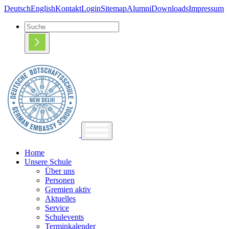
Deutsch
English
Kontakt
Login
Sitemap
Alumni
Downloads
Impressum
Home
Unsere Schule
Über uns
Personen
Gremien aktiv
Aktuelles
Service
Schulevents
Terminkalender