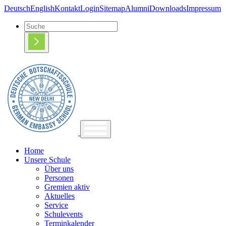
Deutsch
English
Kontakt
Login
Sitemap
Alumni
Downloads
Impressum
Home
Unsere Schule
Über uns
Personen
Gremien aktiv
Aktuelles
Service
Schulevents
Terminkalender