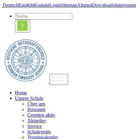
Deutsch
English
Kontakt
Login
Sitemap
Alumni
Downloads
Impressum
Home
Unsere Schule
Über uns
Personen
Gremien aktiv
Aktuelles
Service
Schulevents
Terminkalender