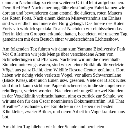
dann am Nachmittag zu einem weiteren Ort inDelhi aufgebrochen:
Dem Red Fort! Nach einer ungefähr einstündigen Fahrt kamen wir
dort an und bewunderten dann erstmal die äußeren, roten Mauern
des Roten Forts. Nach einem kleinen Missverständnis am Einlass
sind wir endlich ins Innere der Burg gelangt. Das Innere des Roten
Forts sah wirklich spektakulär aus! Nachdem wir einbisschen das
Fort in kleinen Gruppen erkundet hatten, beendeten wir unseren Tag
gemeinsam mit dem Besuch einer wunderschönen Lichtershow.
Am folgenden Tag fuhren wir dann zum Yamuna Biodiversity Park.
Vor Ort lernten wir jede Menge über verschiedene Arten von
Schmetterlingen und Pflanzen. Nachdem wir um die dreieinhalb
Stunden unterwegs waren, sind wir zu einer Notklinik für verletzte
Vögel aus ganz Delhi, dem Wildlife Rescue Center, gefahren. Dort
haben wir richtig viele verletzte Vögel, vor allem Schwarzmilane
(Black Kites), aber auch Eulen usw. gesehen. Viele der Black Kites
sind durch kaum sichtbare Papierdrachenseile, in die sie ungebremst
reinfliegen, verletzt worden. Nachdem wir ungefähr zwei Stunden
in der Vogelklinik verbracht hatten, ging es zurück zur Schule, wo
wir uns den für den Oscar nominierten Dokumentartfilm „All That
Breathes“ anschauten, der Einblicke in das Leben der beiden
Klinikleiter, zweier Brüder, und deren Arbeit im Vogelkrankenhaus
bot.
Am dritten Tag blieben wir in der Schule und bereiteten