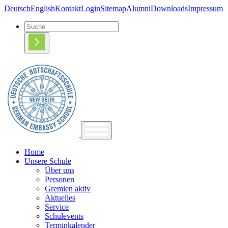
Deutsch
English
Kontakt
Login
Sitemap
Alumni
Downloads
Impressum
Home
Unsere Schule
Über uns
Personen
Gremien aktiv
Aktuelles
Service
Schulevents
Terminkalender