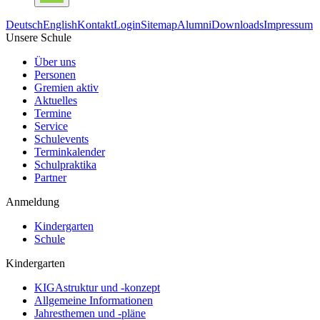
Deutsch
English
Kontakt
Login
Sitemap
Alumni
Downloads
Impressum
Unsere Schule
Über uns
Personen
Gremien aktiv
Aktuelles
Termine
Service
Schulevents
Terminkalender
Schulpraktika
Partner
Anmeldung
Kindergarten
Schule
Kindergarten
KIGAstruktur und -konzept
Allgemeine Informationen
Jahresthemen und -pläne