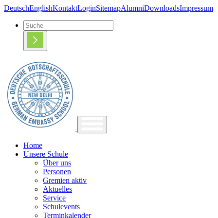
Deutsch
English
Kontakt
Login
Sitemap
Alumni
Downloads
Impressum
Home
Unsere Schule
Über uns
Personen
Gremien aktiv
Aktuelles
Service
Schulevents
Terminkalender