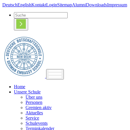
Deutsch
English
Kontakt
Login
Sitemap
Alumni
Downloads
Impressum
Home
Unsere Schule
Über uns
Personen
Gremien aktiv
Aktuelles
Service
Schulevents
Terminkalender