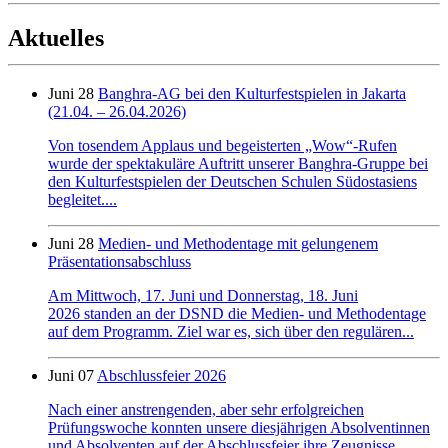
Aktuelles
Juni 28
Banghra-AG bei den Kulturfestspielen in Jakarta
(21.04. – 26.04.2026)
Von tosendem Applaus und begeisterten „Wow“-Rufen
wurde der spektakuläre Auftritt unserer Banghra-Gruppe bei
den Kulturfestspielen der Deutschen Schulen Südostasiens
begleitet....
Juni 28
Medien- und Methodentage mit gelungenem
Präsentationsabschluss
Am Mittwoch, 17. Juni und Donnerstag, 18. Juni
2026 standen an der DSND die Medien- und Methodentage
auf dem Programm. Ziel war es, sich über den regulären...
Juni 07
Abschlussfeier 2026
Nach einer anstrengenden, aber sehr erfolgreichen
Prüfungswoche konnten unsere diesjährigen Absolventinnen
und Absolventen auf der Abschlussfeier ihre Zeugnisse