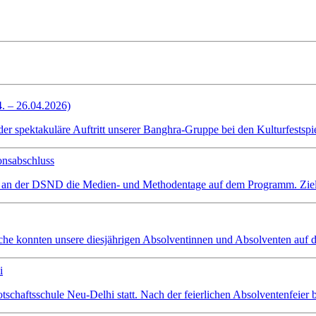
4. – 26.04.2026)
spektakuläre Auftritt unserer Banghra-Gruppe bei den Kulturfestspiel
onsabschluss
 an der DSND die Medien- und Methodentage auf dem Programm. Ziel wa
che konnten unsere diesjährigen Absolventinnen und Absolventen auf d
i
schaftsschule Neu-Delhi statt. Nach der feierlichen Absolventenfeier 