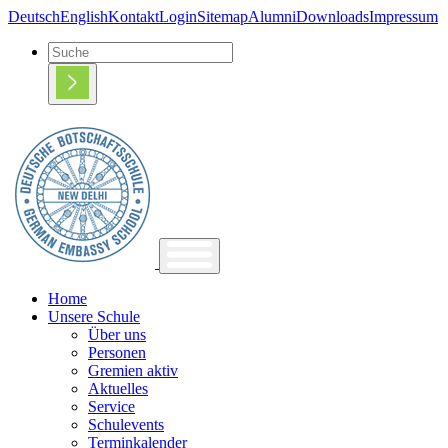
Deutsch
English
Kontakt
Login
Sitemap
Alumni
Downloads
Impressum
Home
Unsere Schule
Über uns
Personen
Gremien aktiv
Aktuelles
Service
Schulevents
Terminkalender