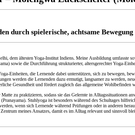
en durch spielerische, achtsame Bewegun
Delhi, dem ältesten Yoga-Institut Indiens. Meine Ausbildung umfasste s
ma) sowie die Durchführung strukturierter, altersgerechter Yoga-Einh
ga-Einheiten, die Lernende dabei unterstützen, sich zu bewegen, be
gen werden die Lernenden dazu ermutigt, langsamer zu werden, neue 
erliche Gesundheit und fördert zugleich das allgemeine Wohlbefinden w
 Matte zu praktizieren, sodass sie das Gelernte in Alltagssituationen 
Pranayama). Stuhlyoga ist besonders während des Schultages hilfreich
werden, wenn sich Lernende während Prüfungen oder in anderen herausf
 Zentrum meines Ansatzes, damit es im Alltag relevant und sinnvoll blei