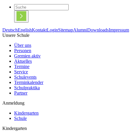
Deutsch
English
Kontakt
Login
Sitemap
Alumni
Downloads
Impressum
Unsere Schule
Über uns
Personen
Gremien aktiv
Aktuelles
Termine
Service
Schulevents
Terminkalender
Schulpraktika
Partner
Anmeldung
Kindergarten
Schule
Kindergarten