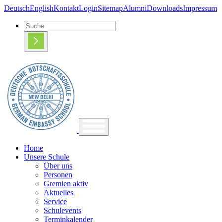
Deutsch
English
Kontakt
Login
Sitemap
Alumni
Downloads
Impressum
Home
Unsere Schule
Über uns
Personen
Gremien aktiv
Aktuelles
Service
Schulevents
Terminkalender