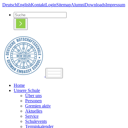
Deutsch
English
Kontakt
Login
Sitemap
Alumni
Downloads
Impressum
Home
Unsere Schule
Über uns
Personen
Gremien aktiv
Aktuelles
Service
Schulevents
Terminkalender