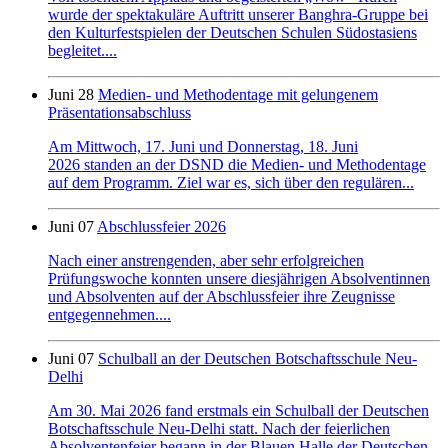
wurde der spektakuläre Auftritt unserer Banghra-Gruppe bei
den Kulturfestspielen der Deutschen Schulen Südostasiens
begleitet....
Juni 28
Medien- und Methodentage mit gelungenem
Präsentationsabschluss
Am Mittwoch, 17. Juni und Donnerstag, 18. Juni
2026 standen an der DSND die Medien- und Methodentage
auf dem Programm. Ziel war es, sich über den regulären...
Juni 07
Abschlussfeier 2026
Nach einer anstrengenden, aber sehr erfolgreichen
Prüfungswoche konnten unsere diesjährigen Absolventinnen
und Absolventen auf der Abschlussfeier ihre Zeugnisse
entgegennehmen....
Juni 07
Schulball an der Deutschen Botschaftsschule Neu-
Delhi
Am 30. Mai 2026 fand erstmals ein Schulball der Deutschen
Botschaftsschule Neu-Delhi statt. Nach der feierlichen
Absolventenfeier begann in der Blauen Halle der Deutschen...