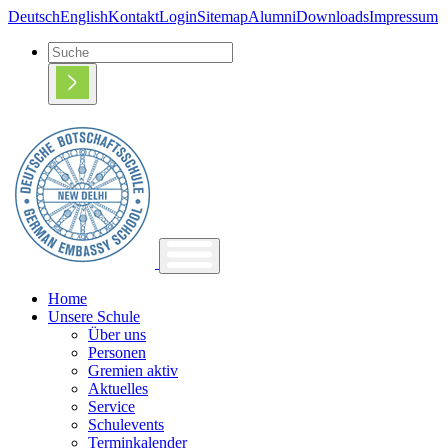
Deutsch
English
Kontakt
Login
Sitemap
Alumni
Downloads
Impressum
Home
Unsere Schule
Über uns
Personen
Gremien aktiv
Aktuelles
Service
Schulevents
Terminkalender